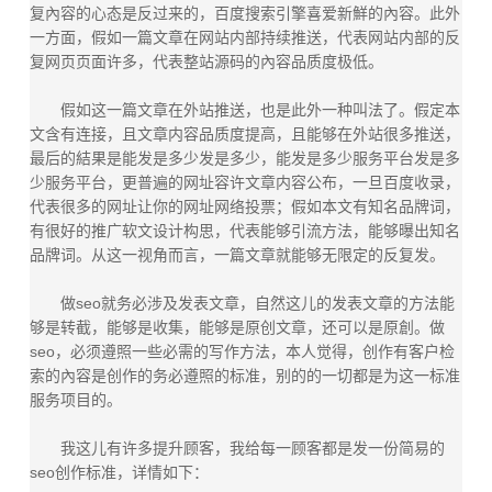
复內容的心态是反过来的，百度搜索引擎喜爱新鮮的內容。此外
一方面，假如一篇文章在网站内部持续推送，代表网站内部的反
复网页页面许多，代表整站源码的內容品质度极低。
假如这一篇文章在外站推送，也是此外一种叫法了。假定本
文含有连接，且文章内容品质度提高，且能够在外站很多推送，
最后的結果是能发是多少发是多少，能发是多少服务平台发是多
少服务平台，更普遍的网址容许文章内容公布，一旦百度收录，
代表很多的网址让你的网址网络投票；假如本文有知名品牌词，
有很好的推广软文设计构思，代表能够引流方法，能够曝出知名
品牌词。从这一视角而言，一篇文章就能够无限定的反复发。
做seo就务必涉及发表文章，自然这儿的发表文章的方法能
够是转截，能够是收集，能够是原创文章，还可以是原創。做
seo，必须遵照一些必需的写作方法，本人觉得，创作有客户检
索的內容是创作的务必遵照的标准，别的的一切都是为这一标准
服务项目的。
我这儿有许多提升顾客，我给每一顾客都是发一份简易的
seo创作标准，详情如下：