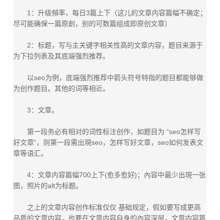
1：升级頻率，每日3篇上下（这儿的文章内容篇幅不确定；
尽可能确保一篇原創，别的可数篇组成即原创文章）
2：标题，写与主关键字相关性高的文章内容，题目来源于
为下拉列表及其底端强烈推荐。
以seo为例，底端强烈推荐中箭头符号特指的题目都能够做
为创作题目。其他的词等相近。
3：文章。
第一段务必有相对的词性标注创作，如题目为 “seo怎样写
好文章”，则第一段需出現seo，怎样写好文章，seo如何发表文
章等语汇。
4：文章内容篇幅700上下(愈多愈好)；內容中最少出現一张
图，照片的alt为标题。
之上的文章内容创作标准仅仅 基础规定，假如要写成更高
品质的文章内容，也要在文章内容自身的內容深层，文章内容篇